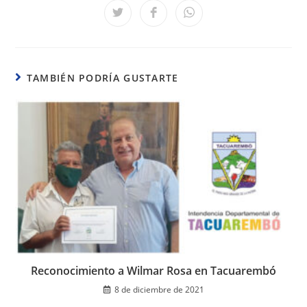
Se
Se
Se
abre
abre
abre
en
en
en
una
una
una
nueva
nueva
nueva
ventana
ventana
ventana
TAMBIÉN PODRÍA GUSTARTE
Reconocimiento a Wilmar Rosa en Tacuarembó
8 de diciembre de 2021