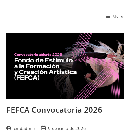
Saltar
al
Menú
contenido
FEFCA Convocatoria 2026
Autor
Publicación
cmdadmin
9 de junio de 2026