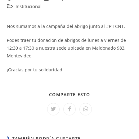
de
de
Categoría
Institucional
la
la
de
entrada:
entrada:
la
entrada:
Nos sumamos a la campaña del abrigo junto al #PITCNT.
Podes traer tu donación de abrigos de lunes a viernes de
12:30 a 17:30 a nuestra sede ubicada en Maldonado 983,
Montevideo.
¡Gracias por tu solidaridad!
COMPARTIR
COMPARTE ESTO
ESTE
CONTENIDO
Se
Se
Se
abre
abre
abre
en
en
en
una
una
una
nueva
nueva
nueva
ventana
ventana
ventana
TAMBIÉN PODRÍA GUSTARTE