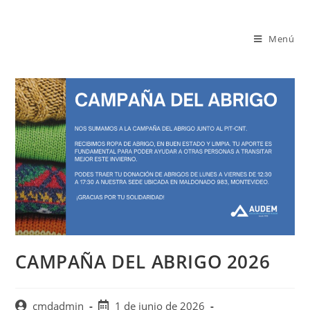
Saltar
al
Menú
contenido
CAMPAÑA DEL ABRIGO 2026
Autor
Publicación
cmdadmin
1 de junio de 2026