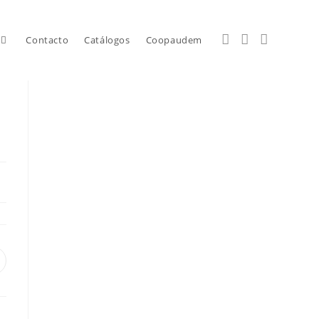
Contacto
Catálogos
Coopaudem
e
bre
n
na
ueva
entana