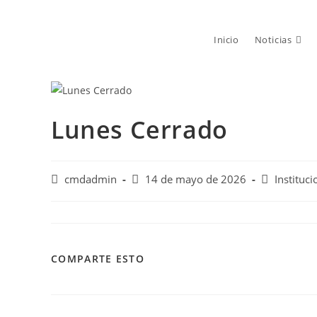
Saltar
al
Inicio
Noticias
contenido
Lunes Cerrado
Autor
Publicación
Categoría
cmdadmin
14 de mayo de 2026
Instituci
de
de
de
la
la
la
entrada:
entrada:
entrada:
COMPARTIR
COMPARTE ESTO
ESTE
CONTENIDO