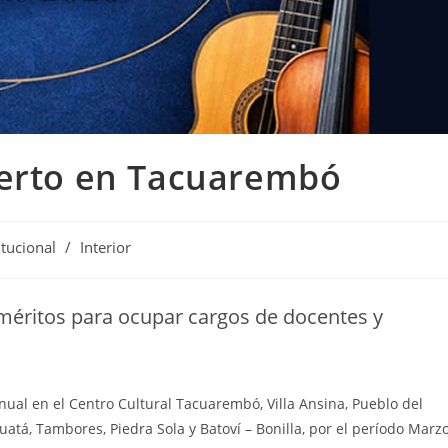
ierto en Tacuarembó
a
itucional
/
Interior
 méritos para ocupar cargos de docentes y
nual en el Centro Cultural Tacuarembó, Villa Ansina, Pueblo del
uatá, Tambores, Piedra Sola y Batoví – Bonilla, por el período Marz