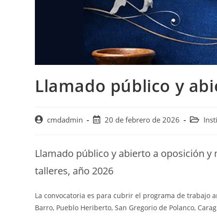
Llamado público y ab
Autor
Publicación
Categorí
cmdadmin
20 de febrero de 2026
Inst
de
de
de
la
la
la
entrada:
entrada:
entrada:
Llamado público y abierto a oposición y
talleres, año 2026
La convocatoria es para cubrir el programa de trabajo a
Barro, Pueblo Heriberto, San Gregorio de Polanco, Carag