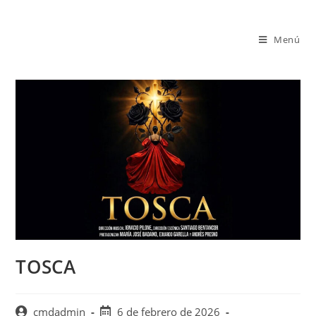
Saltar
al
Menú
contenido
TOSCA
Autor
Publicación
cmdadmin
6 de febrero de 2026