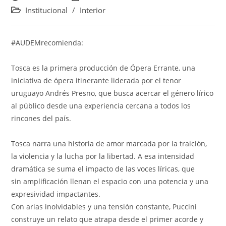
de
de
Categoría
Institucional
/
Interior
la
la
de
entrada:
entrada:
la
entrada:
#AUDEMrecomienda:
Tosca es la primera producción de Ópera Errante, una
iniciativa de ópera itinerante liderada por el tenor
uruguayo Andrés Presno, que busca acercar el género lírico
al público desde una experiencia cercana a todos los
rincones del país.
Tosca narra una historia de amor marcada por la traición,
la violencia y la lucha por la libertad. A esa intensidad
dramática se suma el impacto de las voces líricas, que
sin amplificación llenan el espacio con una potencia y una
expresividad impactantes.
Con arias inolvidables y una tensión constante, Puccini
construye un relato que atrapa desde el primer acorde y