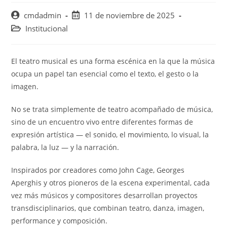
Autor
Publicación
cmdadmin
11 de noviembre de 2025
de
de
Categoría
Institucional
la
la
de
entrada:
entrada:
la
entrada:
El teatro musical es una forma escénica en la que la música
ocupa un papel tan esencial como el texto, el gesto o la
imagen.
No se trata simplemente de teatro acompañado de música,
sino de un encuentro vivo entre diferentes formas de
expresión artística — el sonido, el movimiento, lo visual, la
palabra, la luz — y la narración.
Inspirados por creadores como John Cage, Georges
Aperghis y otros pioneros de la escena experimental, cada
vez más músicos y compositores desarrollan proyectos
transdisciplinarios, que combinan teatro, danza, imagen,
performance y composición.