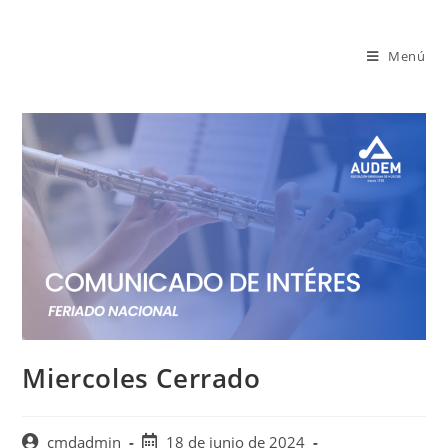
Saltar
al
Menú
contenido
Miercoles Cerrado
Autor
Publicación
cmdadmin
18 de junio de 2024