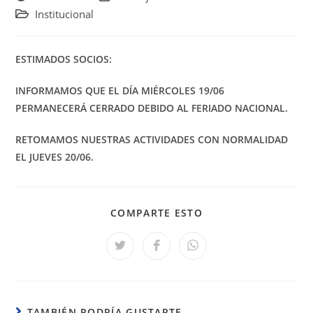
de
de
Categoría
Institucional
la
la
de
entrada:
entrada:
la
entrada:
ESTIMADOS SOCIOS:
INFORMAMOS QUE EL DÍA MIÉRCOLES 19/06
PERMANECERÁ CERRADO DEBIDO AL FERIADO NACIONAL.
RETOMAMOS NUESTRAS ACTIVIDADES CON NORMALIDAD
EL JUEVES 20/06.
COMPARTIR
COMPARTE ESTO
ESTE
CONTENIDO
Se
Se
Se
abre
abre
abre
en
en
en
una
una
una
nueva
nueva
nueva
ventana
ventana
ventana
TAMBIÉN PODRÍA GUSTARTE