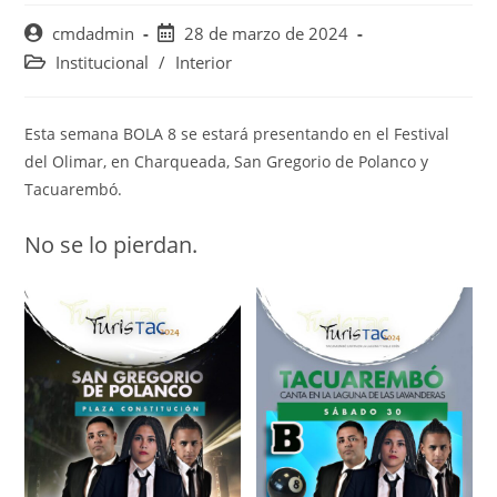
Autor
Publicación
cmdadmin
28 de marzo de 2024
de
de
Categoría
Institucional
/
Interior
la
la
de
entrada:
entrada:
la
entrada:
Esta semana BOLA 8 se estará presentando en el Festival
del Olimar, en Charqueada, San Gregorio de Polanco y
Tacuarembó.
No se lo pierdan.