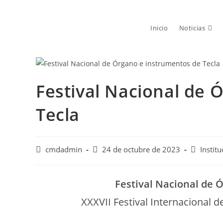
Saltar
al
Inicio
Noticias
contenido
Festival Nacional de 
Tecla
Autor
Publicación
Categoría
cmdadmin
24 de octubre de 2023
Institu
de
de
de
la
la
la
entrada:
entrada:
entrada:
Festival Nacional de 
XXXVII Festival Internacional 